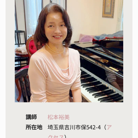
講師
松本裕美
所在地
埼玉県吉川市保542-4（
ア
クセス
）