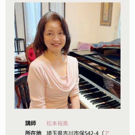
講師
松本裕美
所在地
埼玉県吉川市保542-4（
ア