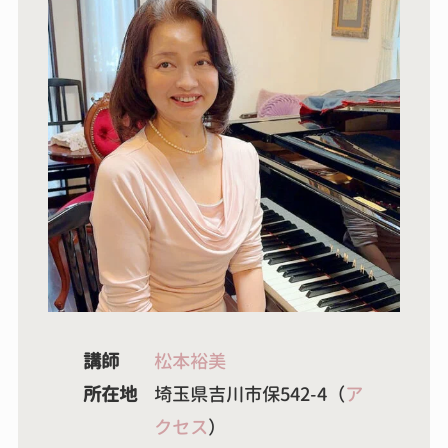
講師
松本裕美
所在地
埼玉県吉川市保542-4（
ア
クセス
）