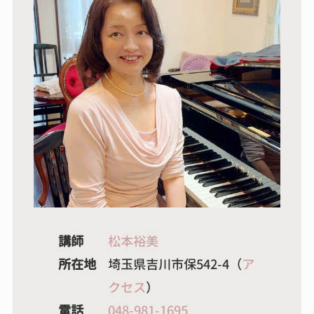
講師
松本裕美
所在地
埼玉県吉川市保542-4（
ア
クセス
）
電話
048-981-1695