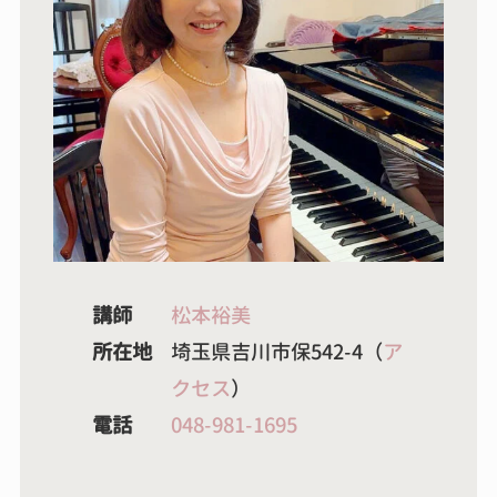
講師
松本裕美
所在地
埼玉県吉川市保542-4（
ア
クセス
）
電話
048-981-1695