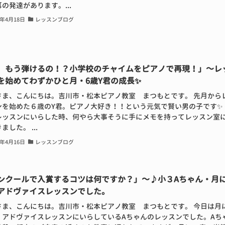
の発達があります。...
6年4月18日
レッスンブログ
、もう弾けるの！？小学校のチャイムをピアノで再現！」～レ
を始めてわずかひと月・6歳Y君の成長✨
さま、こんにちは。吉川市・松本ピアノ教室 まつもとです。 先月から
ンを始めた６歳のY君。ピアノ大好き！！という元気で賢い男の子です✨ 
レッスンにいらした時、何やら大事そうに手にメモを持ってレッスン室
ました。 ...
6年4月16日
レッスンブログ
ンクールで入賞するコツは何ですか？」～♪小３Aちゃん・月
アドヴァイスレッスンでした。
さま、こんにちは。吉川市・松本ピアノ教室 まつもとです。 今日は月
、アドヴァイスレッスンにいらしているAちゃんのレッスンでした。Aち