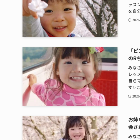
ッス
を自分
202
「ピ
のR
みな
レッ
自ら
す✨こ
202
お姉
会さ
みな