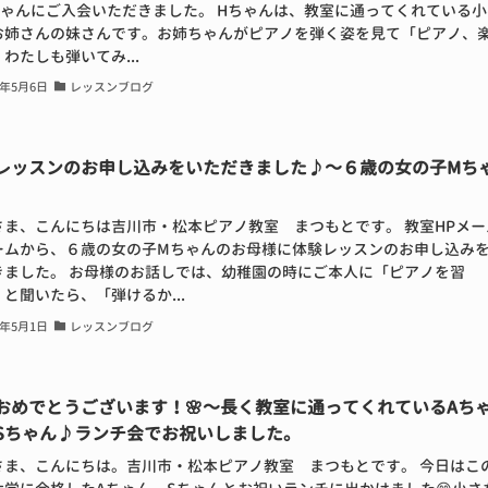
ちゃんにご入会いただきました。 Hちゃんは、教室に通ってくれている小
お姉さんの妹さんです。お姉ちゃんがピアノを弾く姿を見て「ピアノ、
わたしも弾いてみ...
6年5月6日
レッスンブログ
レッスンのお申し込みをいただきました♪～６歳の女の子Mち
さま、こんにちは吉川市・松本ピアノ教室 まつもとです。 教室HPメー
ームから、６歳の女の子Mちゃんのお母様に体験レッスンのお申し込み
きました。 お母様のお話しでは、幼稚園の時にご本人に「ピアノを習
と聞いたら、「弾けるか...
6年5月1日
レッスンブログ
おめでとうございます！🌸～長く教室に通ってくれているAち
Sちゃん♪ランチ会でお祝いしました。
さま、こんにちは。吉川市・松本ピアノ教室 まつもとです。 今日はこ