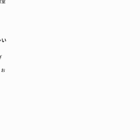
教室
ゃい
ぎ
、お